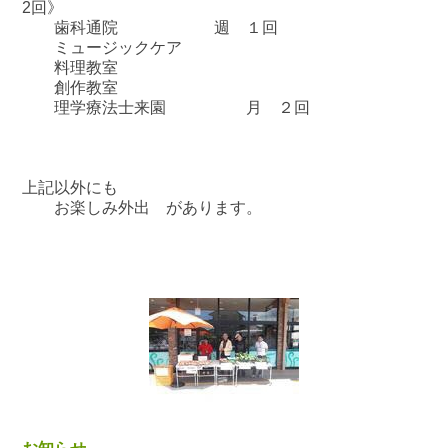
2回》
歯科通院 週 １回
ミュージックケア
料理教室
創作教室
理学療法士来園 月 ２回
上記以外にも
お楽しみ外出 があります。