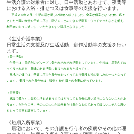
生活介護の対象者に対し、日中活動とあわせて、夜間等
における入浴・排せつ又は食事等の支援を行います。
平成２４年２月、生活の場が新しい建物へ移りました。全室が個室となった他、広々
とした空間の食堂や用途に応じて区切ることのできる活動室・ウッドデッキなどを備え、
利用者の方々に過ごしていただきやすい環境となりました。
《生活介護事業》
日常生活の支援及び生活活動、創作活動等の支援を行い
ます。
（日中活動）
午前中は、目的別のグループに分かれそれぞれ活動をしています。午後は、居室内でゆ
っくりされる方・興味のある活動に参加される方と様々です。
敷地内の畑では、季節に応じた農作物をつくっており収穫も皆の楽しみの一つとなって
います。 収穫された農作物は、販売する他 日々の食事に使っています。
（行事等）
施設で暮らす…集団生活を送るうえではどうしても自分の思い通りにならないことがあ
ります。だからこそ、その人の人生が出来るだけ豊かなものであってほしい…そんな思い
をもって行事を計画しています。
《短期入所事業》
居宅において、その介護を行う者の疾病やその他の理